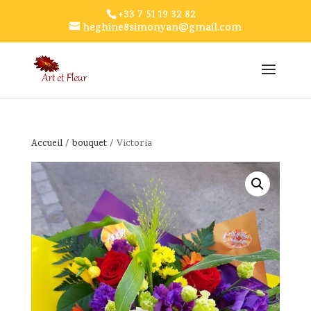
+33 7 51 19 32 82
heghine8simonyan@gmail.com
Accueil
/
bouquet
/ Victoria