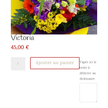
Victoria
45,00
€
quantité
Ajouter au panier
Taper ici le
de
texte à
Victoria
délivrer au
destinaire