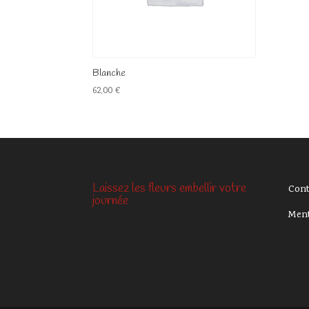
Blanche
62,00
€
Laissez les fleurs embellir votre
Cont
journée
Ment