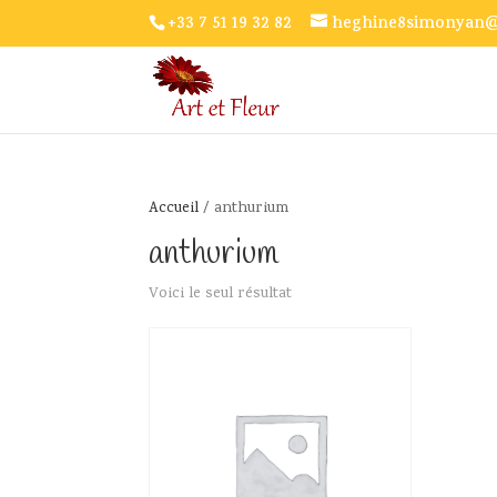
+33 7 51 19 32 82
heghine8simonyan
Accueil
/ anthurium
anthurium
Voici le seul résultat